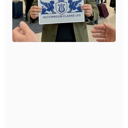
Безупречная адаптация
Ваш комфорт — наш 
главный приоритет
Подбор комфортабельного жилья в 
удобной локации
Круглосуточная экстренная поддержка и 
консьерж-сервис 24/7
Личный куратор, свободно говорящий на 
вашем родном языке
Узнать подробности