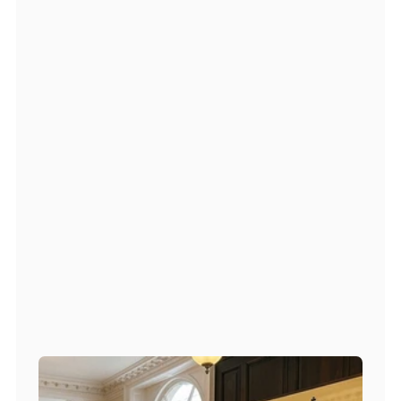
Персональный подход
Надёжная работа за 
границей без рисков
Только легальное трудоустройство с 
официальными документами
Широкий выбор вакансий — подберём 
работу под ваш опыт
Работаем только с проверенными 
работодателями
Честные условия и прозрачная зарплата 
без скрытых комиссий
Начать оформление