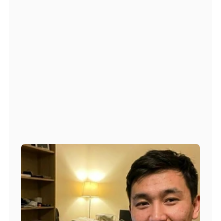
За вами закрепляется персональный 
Всегда на связи в рабочее время — без 
ожидания и игнораов
Помогает решить любые вопросы: от 
документов до бытовых ситуаций
Общается на вашем языке — всё 
понятно и без стресса
Узнать о гарантиях